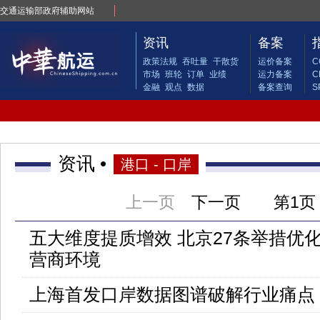
交通运输部政府辅助网站
资讯
备案
政策法规
吞吐量
干散货
运价备案
C
市场
班轮
订单
业绩
运力备案
C
金融
观点
数据
备案查询
S
资讯 •
港口 - 口岸
上一页
下一页
第
1页
五大维度提质增效 北京27条举措优
营商环境
上海首发口岸数据图谱破解行业痛点