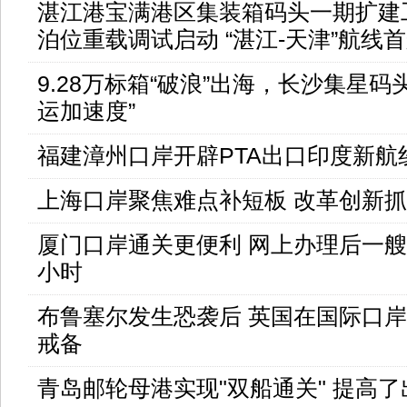
湛江港宝满港区集装箱码头一期扩建工
泊位重载调试启动 “湛江-天津”航线
9.28万标箱“破浪”出海，长沙集星码
运加速度”
福建漳州口岸开辟PTA出口印度新航
上海口岸聚焦难点补短板 改革创新
厦门口岸通关更便利 网上办理后一
小时
布鲁塞尔发生恐袭后 英国在国际口
戒备
青岛邮轮母港实现"双船通关" 提高