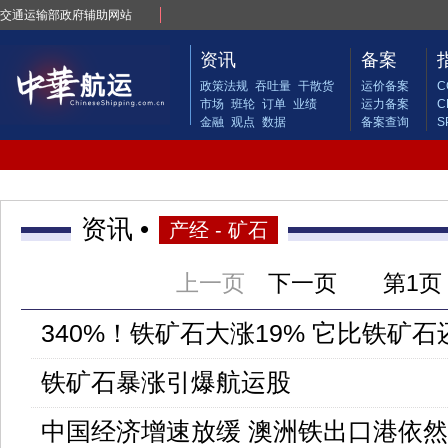
交通运输部政府辅助网站
资讯
备案
政策法规
吞吐量
干散货
运价备案
C
市场
班轮
订单
业绩
运力备案
C
金融
观点
数据
备案查询
S
资讯 •
产经 - 矿石
上一页
下一页
第
1页
340%！铁矿石大涨19% 它比铁矿
铁矿石暴涨引爆航运股
中国经济增速放缓 澳洲铁出口港依