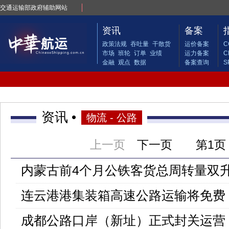
交通运输部政府辅助网站
资讯
备案
政策法规
吞吐量
干散货
运价备案
C
市场
班轮
订单
业绩
运力备案
C
金融
观点
数据
备案查询
S
资讯 •
物流 - 公路
上一页
下一页
第
1页
内蒙古前4个月公铁客货总周转量双
连云港港集装箱高速公路运输将免费
成都公路口岸（新址）正式封关运营