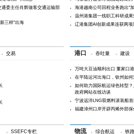
交通委主任肖辉做客交通运输部
海港越南公司回程业务跑出“加
温州港集团一线职工科研成果
“新三样”出海
辽港集团AI创新成果连获两项
港口
交易
吞吐量
建设
万吨大豆油顺利出口 董家口
在平陆运河出海口，钦州如何
长
如何助力国际航运绿色转型？
政府网站在线访谈
宁波远洋LNG双燃料滚装船首航
长
福建漳州口岸开辟丙烯外部保
物流
险
SSEFC专栏
综合航运
铁