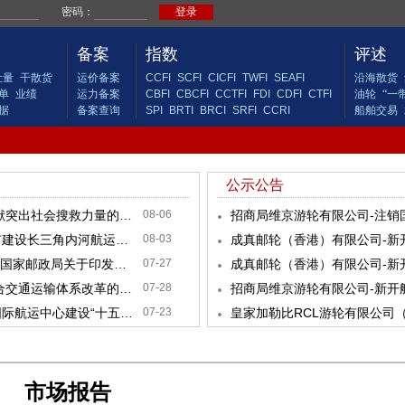
备案
指数
评述
吐量
干散货
运价备案
CCFI
SCFI
CICFI
TWFI
SEAFI
沿海散货
单
业绩
运力备案
CBFI
CBCFI
CCTFI
FDI
CDFI
CTFI
油轮
“一
据
备案查询
SPI
BRTI
BRCI
SRFI
CCRI
船舶交易
公示公告
交通运输部办公厅关于奖励2025年度贡献突出社会搜救力量的通知
08-06
招商局维京游轮有限公司-注销
上海市人民政府办公厅关于印发《上海市建设长三角内河航运高质量发展先行区暨内河水运体系联通工程实施方案（2026—2030年）》的通知
08-03
成真邮轮（香港）有限公司-新开
交通运输部 国家铁路局 中国民用航空局 国家邮政局关于印发《综合运输服务发展“十五五”规划》的通知
07-27
成真邮轮（香港）有限公司-新开
交通运输部 国家发展改革委关于深化综合交通运输体系改革的意见
07-28
招商局维京游轮有限公司-新开
上海市人民政府关于印发《上海市加快国际航运中心建设“十五五”规划》的通知
07-23
全管理办法》的通知
07-15
＋
市场报告