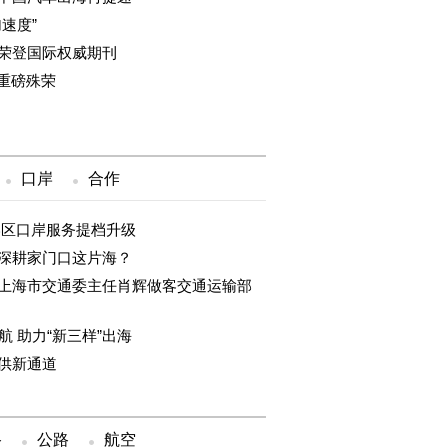
速度”
荣登国际权威期刊
重磅殊荣
口岸
合作
港区口岸服务提档升级
深耕家门口这片海？
上海市交通委主任肖辉做客交通运输部
 助力“新三样”出海
供新通道
路
公路
航空