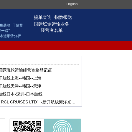
English
提单查询
指数报送
国际班轮运输业务
集装箱
干散货
经营者名单
带一路”
水运形势分析
国际班轮运输经营资格登记证
航线上海--韩国--上海
航线天津--韩国--天津
航线日本-深圳-日本航线
皇家加勒比RCL游轮有限公司（RCL CRUISES LTD）-新开航线海洋光谱号2026年上海母港航线