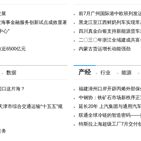
发展
前7月广州国际港中欧班列发运
宁波海事金融服务创新试点成效显著
黑龙江至江西鲜奶列车实现常
中心”
四川真金白银支持新能源货车
二〇三〇年浙江全域建成共富
6500亿元
内蒙古货运增长动能强劲
产经
数据
行业
能源
门口这片海？
福建漳州口岸开辟丙烯外部保
中钢协：铁矿石市场新秩序正
天津市综合交通运输“十五五”规
延长20年 上汽集团与通用汽
联通全球冷链的智造密码——
特斯拉上海超级工厂7月交付创今
任务