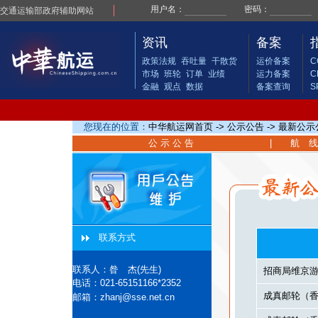
交通运输部政府辅助网站
资讯
备案
政策法规
吞吐量
干散货
运价备案
C
市场
班轮
订单
业绩
运力备案
C
金融
观点
数据
备案查询
S
您现在的位置：
中华航运网首页
-> 公示公告 -> 最新公
公 示 公 告
|
航 线
联系方式
联系人：昝 杰(先生)
招商局维京游
电话：
021-65151166*2352
成真邮轮（香港
邮箱：
zhanj@sse.net.cn