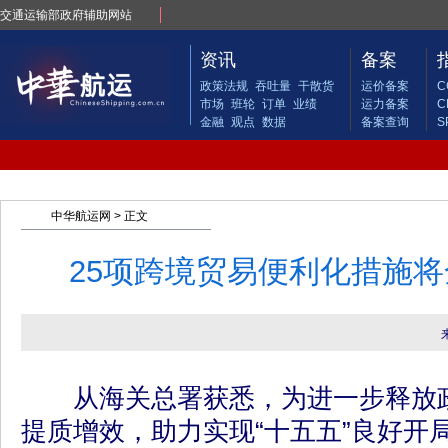
交通运输部政府辅助网站
资讯
备案
政策法规
吞吐量
干散货
运价备案
C
市场
班轮
订单
业绩
运力备案
C
金融
观点
数据
备案查询
S
中华航运网
> 正文
25项跨境贸易便利化措施
从海关总署获悉，为进一步释放政
提质增效，助力实现“十五五”良好开