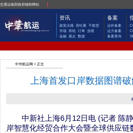
交通运输部政府辅助网站
资讯
备案
政策法规
吞吐量
干散货
运价备案
C
市场
班轮
订单
业绩
运力备案
C
金融
观点
数据
备案查询
S
中华航运网
> 正文
上海首发口岸数据图谱破
中新社上海6月12日电 (记者 陈
岸智慧化经贸合作大会暨全球供应链