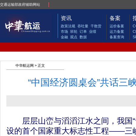
交通运输部政府辅助网站
资讯
备案
政策法规
吞吐量
干散货
运价备案
C
市场
班轮
订单
业绩
运力备案
C
金融
观点
数据
备案查询
S
中华航运网
> 正文
“中国经济圆桌会”共话三
层层山峦与滔滔江水之间，我国“
设的首个国家重大标志性工程——三