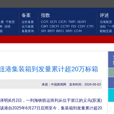
备案
指数
评述
吐量
干散货
运价备案
CCFI
SCFI
CICFI
TWFI
SEAFI
沿海散货
单
业绩
运力备案
CBFI
CBCFI
CCTFI
FDI
CDFI
CTFI
油轮
“一
据
备案查询
SPI
BRTI
BRCI
SRFI
CCRI
船舶交易
纽港集装箱到发量累计超20万标箱
来源：中国新闻网
发布时间：2026-06-03
泽明)6月2日，一列海铁联运班列从位于浙江的义乌(苏溪)
港自2025年6月27日启用至今，集装箱到发量累计超20