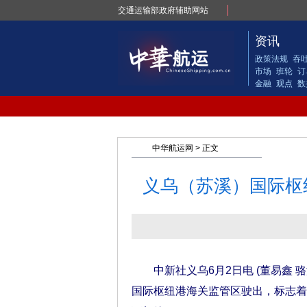
交通运输部政府辅助网站
资讯
政策法规
吞
市场
班轮
订
金融
观点
数
中华航运网
> 正文
义乌（苏溪）国际枢
中新社义乌6月2日电 (董易鑫 骆
国际枢纽港海关监管区驶出，标志着该