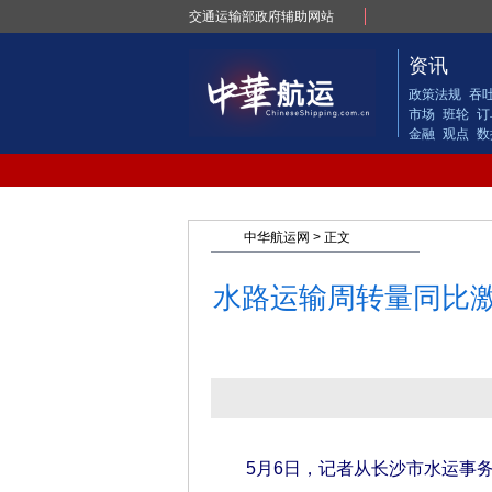
交通运输部政府辅助网站
资讯
政策法规
吞
市场
班轮
订
金融
观点
数
中华航运网
> 正文
水路运输周转量同比激增
5月6日，记者从长沙市水运事务中