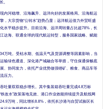
增长。
内河稳增、沿海飙升、远洋向好的发展格局。沿海航运
擎，大宗货物“公转水”趋势凸显；远洋航运借力外贸旺盛
化水平稳步提升。目前沿海、远洋周转量占比超78%，长
江达海、联通全球的现代航运转型，服务国家战略、赋能
34万吨。受枯水期、低温天气及货源调整等因素影响，当
运输绿色通道、深化港产城融合等举措，守住保通保畅底
展、协同发力，依托产业优势做强锂矿、粮食、商品车等
流压力。
吐量双双稳步增长。其中集装箱吞吐量完成4.8万标
集”“铁改水”政策落地见效、港口作业效能持续提升及航线网
4.9万吨，同比增长8.8%，依托长沙港与自贸试验区长
水运出海规模稳步扩容。