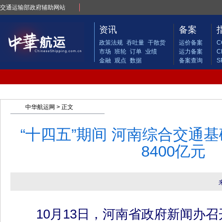
交通运输部政府辅助网站
资讯
备案
政策法规
吞吐量
干散货
运价备案
C
市场
班轮
订单
业绩
运力备案
C
金融
观点
数据
备案查询
S
中华航运网
> 正文
“十四五”期间 河南综合交通
8400亿元
10月13日，河南省政府新闻办召