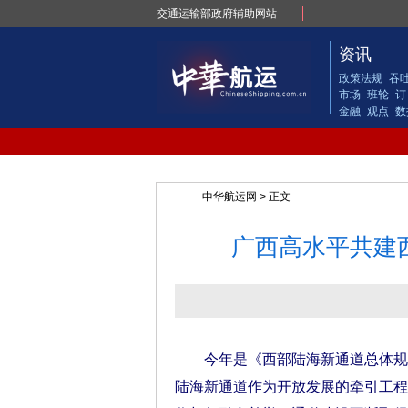
交通运输部政府辅助网站
资讯
政策法规
吞
市场
班轮
订
金融
观点
数
中华航运网
> 正文
广西高水平共建
今年是《西部陆海新通道总体规划
陆海新通道作为开放发展的牵引工程