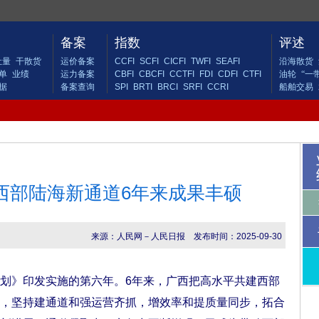
备案
指数
评述
吐量
干散货
运价备案
CCFI
SCFI
CICFI
TWFI
SEAFI
沿海散货
单
业绩
运力备案
CBFI
CBCFI
CCTFI
FDI
CDFI
CTFI
油轮
“一
据
备案查询
SPI
BRTI
BRCI
SRFI
CCRI
船舶交易
西部陆海新通道6年来成果丰硕
来源：人民网－人民日报
发布时间：2025-09-30
》印发实施的第六年。6年来，广西把高水平共建西部
，坚持建通道和强运营齐抓，增效率和提质量同步，拓合