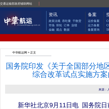
交通运输部政府辅助网站
资讯
备案
政策法规
吞吐量
干散货
运价备案
C
市场
班轮
订单
业绩
运力备案
C
金融
观点
数据
备案查询
S
中华航运网
> 正文
国务院印发《关于全国部分地
综合改革试点实施方案
来源：
新华社北京9月11日电 国务院日