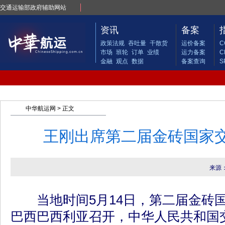
交通运输部政府辅助网站
资讯
备案
政策法规
吞吐量
干散货
运价备案
C
市场
班轮
订单
业绩
运力备案
C
金融
观点
数据
备案查询
S
中华航运网
> 正文
王刚出席第二届金砖国家
来源
当地时间5月14日，第二届金砖国
巴西巴西利亚召开，中华人民共和国