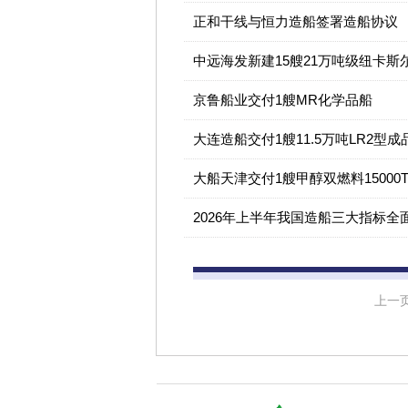
正和干线与恒力造船签署造船协议
中远海发新建15艘21万吨级纽卡斯
京鲁船业交付1艘MR化学品船
大连造船交付1艘11.5万吨LR2型成
大船天津交付1艘甲醇双燃料15000
2026年上半年我国造船三大指标
上一