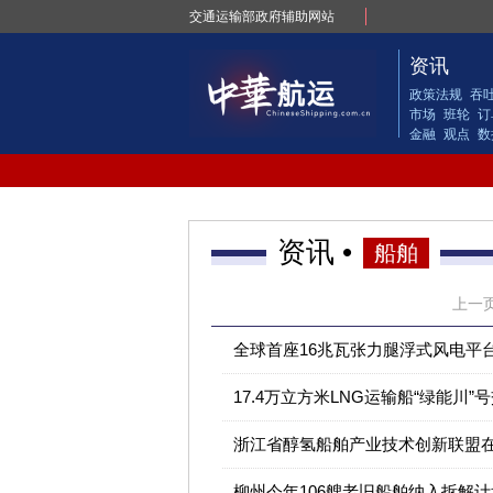
交通运输部政府辅助网站
资讯
政策法规
吞
市场
班轮
订
金融
观点
数
资讯 •
船舶
上一
全球首座16兆瓦张力腿浮式风电平台
17.4万立方米LNG运输船“绿能川”
浙江省醇氢船舶产业技术创新联盟
柳州今年106艘老旧船舶纳入拆解计