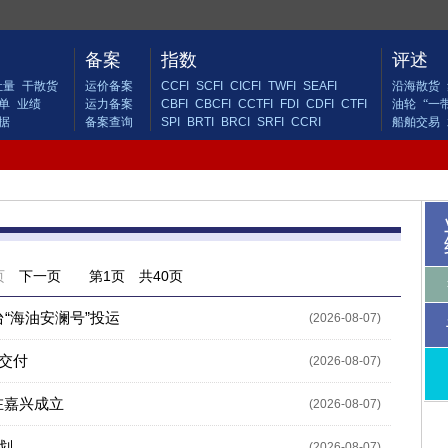
备案
指数
评述
吐量
干散货
运价备案
CCFI
SCFI
CICFI
TWFI
SEAFI
沿海散货
单
业绩
运力备案
CBFI
CBCFI
CCTFI
FDI
CDFI
CTFI
油轮
“一
据
备案查询
SPI
BRTI
BRCI
SRFI
CCRI
船舶交易
页
下一页
第
1页 共40页
“海油安澜号”投运
(2026-08-07)
号交付
(2026-08-07)
在嘉兴成立
(2026-08-07)
划
(2026-08-07)