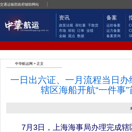
交通运输部政府辅助网站
资讯
备案
政策法规
吞吐量
干散货
运价备案
C
市场
班轮
订单
业绩
运力备案
C
金融
观点
数据
备案查询
S
中华航运网
> 正文
一日出六证、一月流程当日办
辖区海船开航“一件事
7月3日，上海海事局办理完成辖区