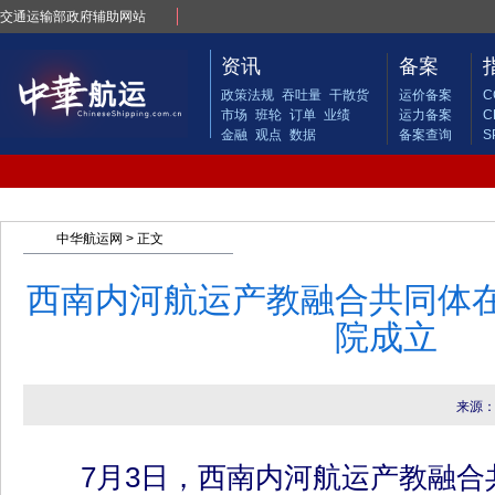
交通运输部政府辅助网站
资讯
备案
政策法规
吞吐量
干散货
运价备案
C
市场
班轮
订单
业绩
运力备案
C
金融
观点
数据
备案查询
S
中华航运网
> 正文
西南内河航运产教融合共同体
院成立
来源：
7月3日，西南内河航运产教融合