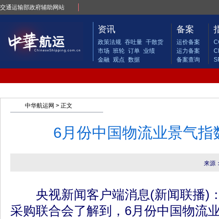
交通运输部政府辅助网站
资讯
备案
政策法规
吞吐量
干散货
运价备案
C
市场
班轮
订单
业绩
运力备案
C
金融
观点
数据
备案查询
S
中华航运网
> 正文
6月份中国物流业景气指
来源
央视新闻客户端消息(新闻联播)
采购联合会了解到，6月份中国物流