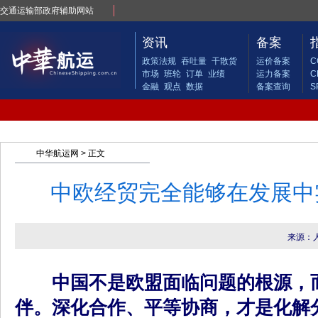
交通运输部政府辅助网站
资讯
备案
政策法规
吞吐量
干散货
运价备案
C
市场
班轮
订单
业绩
运力备案
C
金融
观点
数据
备案查询
S
中华航运网
> 正文
中欧经贸完全能够在发展中
来源：
中国不是欧盟面临问题的根源，而
伴。深化合作、平等协商，才是化解