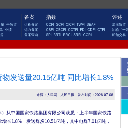
备案
指数
评述
吐量
干散货
运价备案
CCFI
SCFI
CICFI
TWFI
SEAFI
沿海散货
单
业绩
运力备案
CBFI
CBCFI
CCTFI
FDI
CDFI
CTFI
油轮
“一
据
备案查询
SPI
BRTI
BRCI
SRFI
CCRI
船舶交易
发送量20.15亿吨 同比增长1.8%
来源：人民网－人民日报
发布时间：2026-07-08
萍）从中国国家铁路集团有限公司获悉：上半年国家铁路
增长1.8%；发送煤炭10.51亿吨，其中电煤7.01亿吨，