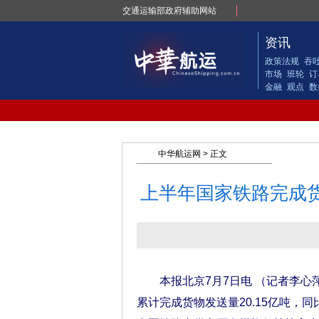
交通运输部政府辅助网站
资讯
政策法规
吞
市场
班轮
订
金融
观点
数
中华航运网
> 正文
上半年国家铁路完成货物
本报北京7月7日电 （记者李心
累计完成货物发送量20.15亿吨，同比