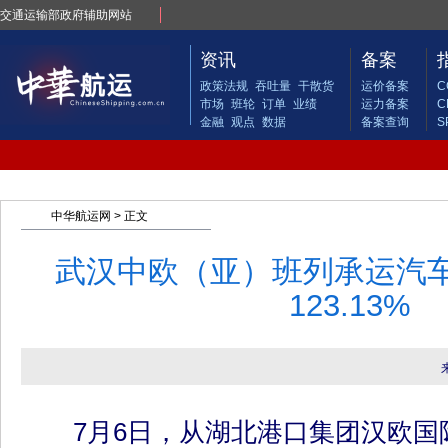
交通运输部政府辅助网站
资讯
备案
政策法规
吞吐量
干散货
运价备案
C
市场
班轮
订单
业绩
运力备案
C
金融
观点
数据
备案查询
S
中华航运网
> 正文
武汉中欧（亚）班列承运汽
123.13%
7月6日，从湖北港口集团汉欧国际