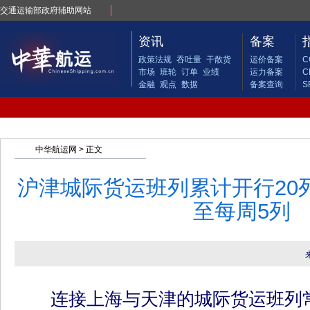
交通运输部政府辅助网站
资讯
备案
政策法规
吞吐量
干散货
运价备案
C
市场
班轮
订单
业绩
运力备案
C
金融
观点
数据
备案查询
S
中华航运网
> 正文
沪津城际货运班列累计开行20
至每周5列
连接上海与天津的城际货运班列常