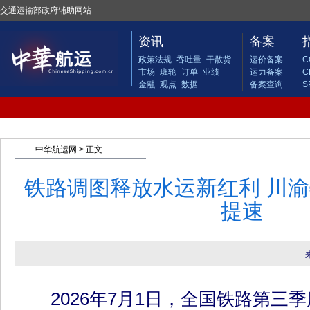
交通运输部政府辅助网站
资讯
备案
政策法规
吞吐量
干散货
运价备案
C
市场
班轮
订单
业绩
运力备案
C
金融
观点
数据
备案查询
S
中华航运网
> 正文
铁路调图释放水运新红利 川
提速
2026年7月1日，全国铁路第三