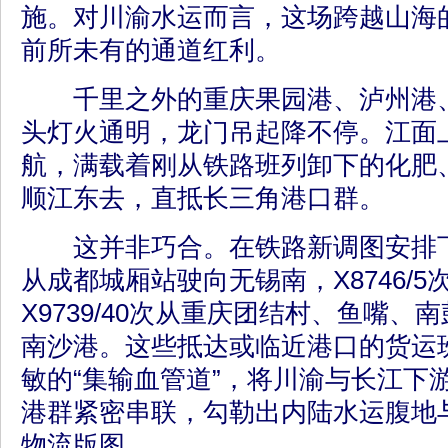
施。对川渝水运而言，这场跨越山海
前所未有的通道红利。
千里之外的重庆果园港、泸州港、
头灯火通明，龙门吊起降不停。江面
航，满载着刚从铁路班列卸下的化肥
顺江东去，直抵长三角港口群。
这并非巧合。在铁路新调图安排下，X
从成都城厢站驶向无锡南，X8746/
X9739/40次从重庆团结村、鱼嘴
南沙港。这些抵达或临近港口的货运
敏的“集输血管道”，将川渝与长江下
港群紧密串联，勾勒出内陆水运腹地
物流版图。