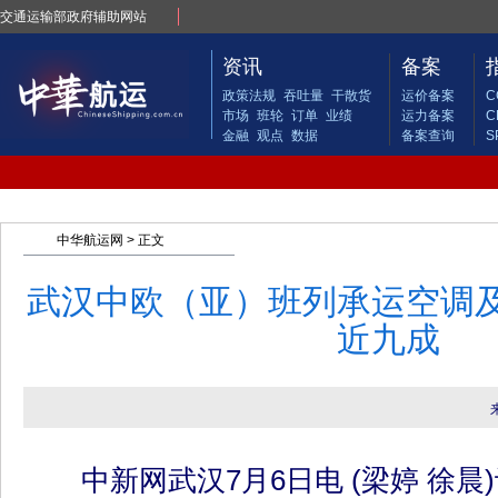
交通运输部政府辅助网站
资讯
备案
政策法规
吞吐量
干散货
运价备案
C
市场
班轮
订单
业绩
运力备案
C
金融
观点
数据
备案查询
S
中华航运网
> 正文
武汉中欧（亚）班列承运空调
近九成
中新网武汉7月6日电 (梁婷 徐晨