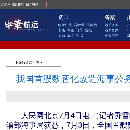
交通运输部政府辅助网站
资讯
备案
政策法规
吞吐量
干散货
运价备案
C
市场
班轮
订单
业绩
运力备案
C
金融
观点
数据
备案查询
S
中华航运网
> 正文
我国首艘数智化改造海事公
人民网北京7月4日电 （记者乔雪
输部海事局获悉，7月3日，全国首艘