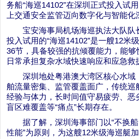
务船“海巡14102”在深圳正式投入
上交通安全监管迈向数字化与智能化
宝安海事局机场海巡执法大队队长
投入试用的“海巡14102”是一艘12
36节，具备较强的抗倾覆能力，能够
日常承担复杂水域快速响应和应急救
深圳地处粤港澳大湾区核心水域，
舶流量密集、监管覆盖面广，传统巡
经验与体力，长时间值守易疲劳、恶
盲区难覆盖等“痛点”长期存在。
据了解，深圳海事部门以“不换船
性能”为原则，为这艘12米级海巡艇