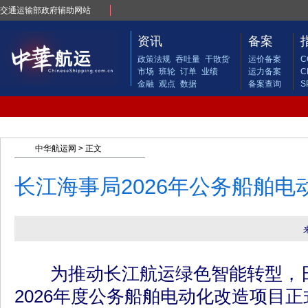
交通运输部政府辅助网站
资讯
备案
政策法规
吞吐量
干散货
运价备案
C
市场
班轮
订单
业绩
运力备案
C
金融
观点
数据
备案查询
S
中华航运网
> 正文
长江海事局2026年公务船舶
为推动长江航运绿色智能转型，日
2026年度公务船舶电动化改造项目