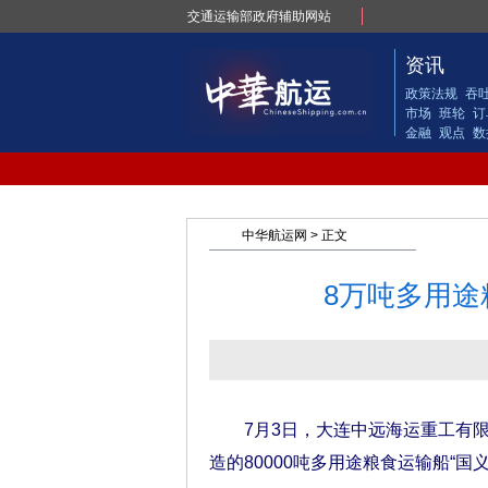
交通运输部政府辅助网站
资讯
政策法规
吞
市场
班轮
订
金融
观点
数
中华航运网
> 正文
8万吨多用途
7月3日，大连中远海运重工有限公
造的80000吨多用途粮食运输船“国