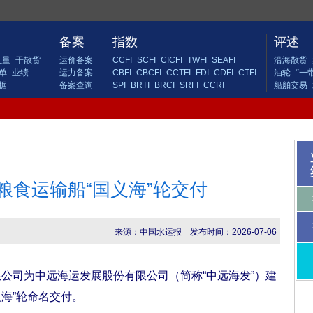
备案
指数
评述
吐量
干散货
运价备案
CCFI
SCFI
CICFI
TWFI
SEAFI
沿海散货
单
业绩
运力备案
CBFI
CBCFI
CCTFI
FDI
CDFI
CTFI
油轮
“一
据
备案查询
SPI
BRTI
BRCI
SRFI
CCRI
船舶交易
粮食运输船“国义海”轮交付
来源：中国水运报
发布时间：2026-07-06
司为中远海运发展股份有限公司（简称“中远海发”）建
义海”轮命名交付。