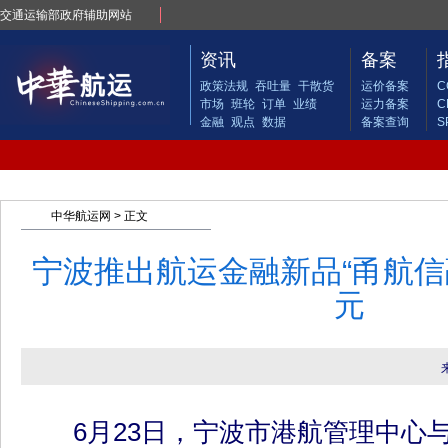
交通运输部政府辅助网站
资讯
备案
政策法规
吞吐量
干散货
运价备案
C
市场
班轮
订单
业绩
运力备案
C
金融
观点
数据
备案查询
S
中华航运网
> 正文
宁波推出航运金融新品“甬航信融
元
6月23日，宁波市港航管理中心与