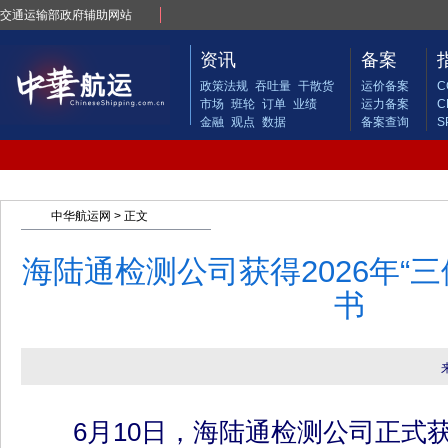
交通运输部政府辅助网站
资讯
备案
政策法规
吞吐量
干散货
运价备案
C
市场
班轮
订单
业绩
运力备案
C
金融
观点
数据
备案查询
S
中华航运网
> 正文
海陆通检测公司获得2026年“三
书
6月10日，海陆通检测公司正式获得