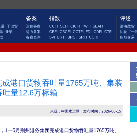
备案
指数
评述
吐量
干散货
运价备案
CCFI
SCFI
CICFI
TWFI
SEAFI
沿海散货
单
业绩
运力备案
CBFI
CBCFI
CCTFI
FDI
CDFI
CTFI
油轮
“一
据
备案查询
SPI
BRTI
BRCI
SRFI
CCRI
船舶交易
完成港口货物吞吐量1765万吨、集装
吐量12.6万标箱
来源：中国水运网
发布时间：2026-06-15
—5月荆州港务集团完成港口货物吞吐量1765万吨、