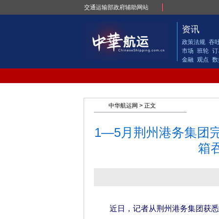
交通运输部政府辅助网站
资讯
政策法规
吞
市场
班轮
订
金融
观点
数
中华航运网
> 正文
1—5月荆州港务集团
箱吞
近日，记者从荆州港务集团获悉，1