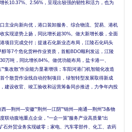
增长10.37%、2.56%，呈现出较强的韧性和活力，也为
主业向新向优，港口装卸服务、综合物流、贸易、港机
收实现逆势上扬，同比增长超30%。做大新增长极，全面
港项目完成交付；提速石化新业态布局，江陵石化码头
、甲醇等7个危化货种作业资质，首船BDO顺利发运，江陵
30万吨，同比增长84%。做优功能布局，盐卡港一、
”“集改散”作业能力显著增强；车阳河港门机智能化改造
首个散货作业线自动控制项目，绿智转型发展取得新成
，建设收官、竣工验收和运营筹备同步推进，力争年内投
荆州—安徽”“荆州—江阴”“锦州—南通—荆州”3条物
度联动腹地重点企业，“一企一策”服务产业高质量“出
，磷矿石外贸业务实现破零；家电、汽车零部件、化工、农药