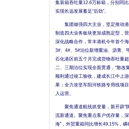
集装箱吞吐量12.6万标箱，分别同比
实现长远发展蓄足“后劲”。
集团做强四大主业，坚定推动港口
制造四大业务板块更加成熟定型，营
深化战略合作，常丰港机今年首个海
3#、4#、5#泊位新增重油、沥青
石化港区前五个月完成货物吞吐量超
二、三期泊位实现全面贯通，“散改集
顺利通过竣工验收，建成长江中上游
果；全力攻坚车阳河铁路专用线项目
入运营。
聚焦通道航线抓变量，新开辟“陕西—
流新通道。聚焦重点客户优存量，深
海”，外贸重箱同比增长49.15%