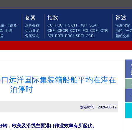
备案
指数
评述
吐量
干散货
运价备案
CCFI
SCFI
CICFI
TWFI
SEAFI
沿海散货
单
业绩
运力备案
CBFI
CBCFI
CCTFI
FDI
CDFI
CTFI
油轮
“一
据
备案查询
SPI
BRTI
BRCI
SRFI
CCRI
船舶交易
要港口远洋国际集装箱船舶平均在港在
泊停时
发布时间：2026-06-12
转，欧美及沿线主要港口作业效率有所起伏。