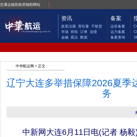
交通运输部政府辅助网站
资讯
备案
政策法规
吞吐量
干散货
运价备案
C
市场
班轮
订单
业绩
运力备案
C
金融
观点
数据
备案查询
S
中华航运网
> 正文
辽宁大连多举措保障2026夏
务
中新网大连6月11日电(记者 杨毅