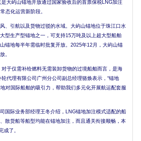
这是大屿山锚地开放通过国家验收后的首票保税LNG加注
入常态化运营新阶段。
、引航以及货物过驳的水域。大屿山锚地位于珠江口水
大型生产型锚地之一，可支持15万吨及以上超大型船舶
锚地每半年需临时批复开放。2025年12月，大屿山锚
放。
对于仅需补给燃料无需装卸货物的过境船舶而言，是海
外轮代理有限公司广州分公司副总经理骆焕表示，“锚地
锚地对国际船舶的吸引力，帮助我们多元化开展航运配套服
国际业务部经理王冬介绍，LNG锚地加注模式适配的船
、散货船等船型均能在锚地加注，而且通关衔接顺畅，本
就完成了。