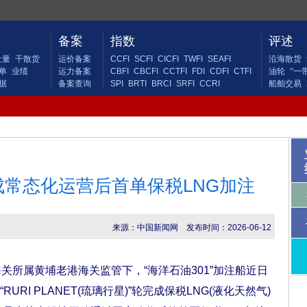
备案
指数
评述
吐量
干散货
运价备案
CCFI
SCFI
CICFI
TWFI
SEAFI
沿海散货
单
业绩
运力备案
CBFI
CBCFI
CCTFI
FDI
CDFI
CTFI
油轮
“一
据
备案查询
SPI
BRTI
BRCI
SRFI
CCRI
船舶交易
常态化运营后首单保税LNG加注
来源：中国新闻网
发布时间：2026-06-12
所属黄埔老港海关监管下，“海洋石油301”加注船近日
RI PLANET(琉璃行星)”轮完成保税LNG(液化天然气)