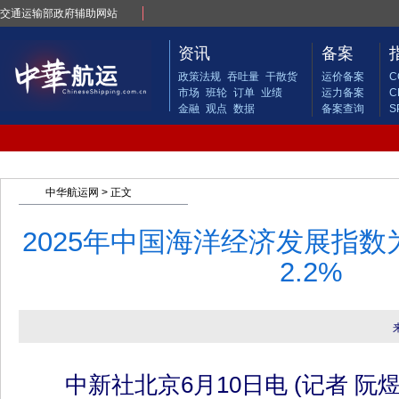
交通运输部政府辅助网站
资讯
备案
政策法规
吞吐量
干散货
运价备案
C
市场
班轮
订单
业绩
运力备案
C
金融
观点
数据
备案查询
S
中华航运网
> 正文
2025年中国海洋经济发展指数为
2.2%
中新社北京6月10日电 (记者 阮