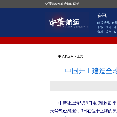
交通运输部政府辅助网站
资讯
政策法规
吞
市场
班轮
订
金融
观点
数
中华航运网
> 正文
中国开工建造全球
中新社上海6月9日电 (谢梦圆 李秋莹
天然气)运输船，9日在位于上海的沪