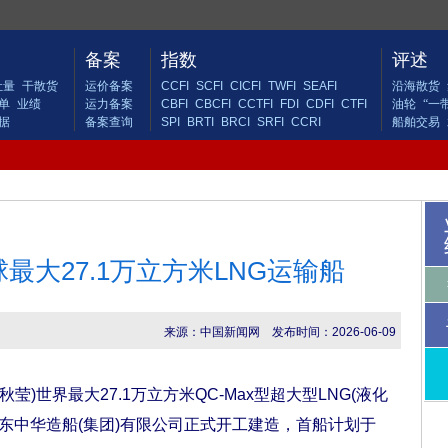
备案
指数
评述
吐量
干散货
运价备案
CCFI
SCFI
CICFI
TWFI
SEAFI
沿海散货
单
业绩
运力备案
CBFI
CBCFI
CCTFI
FDI
CDFI
CTFI
油轮
“一
据
备案查询
SPI
BRTI
BRCI
SRFI
CCRI
船舶交易
最大27.1万立方米LNG运输船
来源：中国新闻网
发布时间：2026-06-09
)世界最大27.1万立方米QC-Max型超大型LNG(液化
东中华造船(集团)有限公司正式开工建造，首船计划于