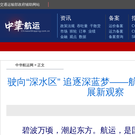
交通运输部政府辅助网站
资讯
备案
政策法规
吞吐量
干散货
运价备案
C
市场
班轮
订单
业绩
运力备案
C
金融
观点
数据
备案查询
S
中华航运网
> 正文
驶向“深水区” 追逐深蓝梦—
展新观察
碧波万顷，潮起东方。航运，是国