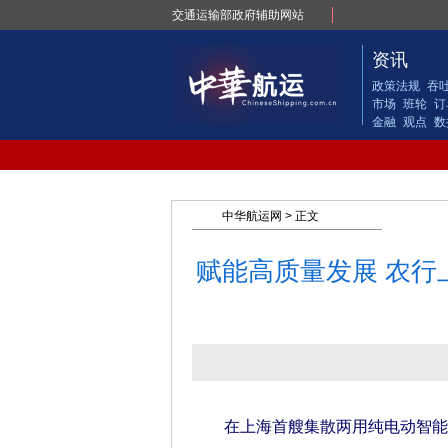
交通运输部政府辅助网站
资讯
政策法规
吞
市场
班轮
订
金融
观点
数
中华航运网
> 正文
赋能高质量发展 农行
在上海首艘集散两用纯电动智能船舶