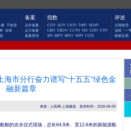
备案
指数
评述
吐量
干散货
运价备案
CCFI
SCFI
CICFI
TWFI
SEAFI
沿海散货
单
业绩
运力备案
CBFI
CBCFI
CCTFI
FDI
CDFI
CTFI
油轮
“一
据
备案查询
SPI
BRTI
BRCI
SRFI
CCRI
船舶交易
上海市分行奋力谱写“十五五”绿色金
融新篇章
来源：人民网-上海频道
发布时间：2026-06-05
的吉水仪式现场，总长64.9米、宽12.6米的新能源船