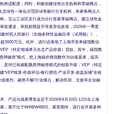
机构适配度；同时，积极创建绿色分支机构和零碳网点，
生态绿色一体化示范区绿色银行分支机构，朱家角网点入
构，宝山工业区支行成为分行首家零碳网点。建立绿色金
审批通道、审批权限提升等差异化政策，2026年一季度
。积极对照人民银行《生物多样性金融目录（试用稿）》，
超3000万元。此外，该行还落地了上海市首单碳指数估
VEP（特定地域单元生态产品价值）贷款。其中，碳指数
+质押融资”模式，把上海碳价格指数作为估值基准，提高
，是对已有碳配额质押融资模式的创新升级；VEP（特定
“VEP核算-价值评估-银行授信-产业开发-收益反哺”全链
价值难判、融资不畅”行业痛点，解决民宿、文旅等企业融
品与成果博览会定于2026年6月10日-12日在上海
展，展厅位于W4馆W4B02。展览期间，该行会开展多种