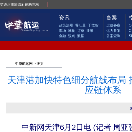
交通运输部政府辅助网站
资讯
备案
政策法规
吞吐量
干散货
运价备案
C
市场
班轮
订单
业绩
运力备案
C
金融
观点
数据
备案查询
S
中华航运网
> 正文
天津港加快特色细分航线布局 
应链体系
中新网天津6月2日电 (记者 周亚