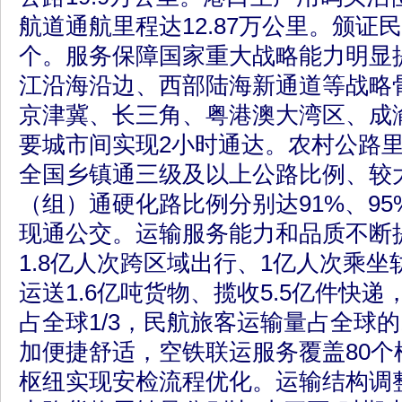
航道通航里程达12.87万公里。颁证民
个。服务保障国家重大战略能力明显
江沿海沿边、西部陆海新通道等战略
京津冀、长三角、粤港澳大湾区、成
要城市间实现2小时通达。农村公路里
全国乡镇通三级及以上公路比例、较
（组）通硬化路比例分别达91%、9
现通公交。运输服务能力和品质不断
1.8亿人次跨区域出行、1亿人次乘
运送1.6亿吨货物、揽收5.5亿件快
占全球1/3，民航旅客运输量占全球的
加便捷舒适，空铁联运服务覆盖80个
枢纽实现安检流程优化。运输结构调