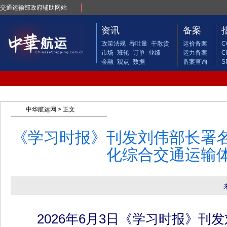
交通运输部政府辅助网站
资讯
备案
政策法规
吞吐量
干散货
运价备案
C
市场
班轮
订单
业绩
运力备案
C
金融
观点
数据
备案查询
S
中华航运网
> 正文
《学习时报》刊发刘伟部长署
化综合交通运输
2026年6月3日《学习时报》刊