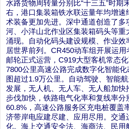
水路货物周转量分别比“十三五”时期末
右，港口集装箱铁水联运量年均增速约
术装备更加先进。深中通道创造了多
河、小洋山北作业区集装箱码头等重
涌现。自动化码头建设规模、作业效
居世界前列。CR450动车组开展运
邮轮正式运营，C919大型客机常态
7800公里高速公路完成数字化智能
图超过1.9万公里。自动驾驶、智能
发展，无人机、无人车、无人船加快
步伐加快，铁路电气化率和复线率分别达
60.8%，高速公路服务区充电桩覆盖
济带岸电应建尽建、应用尽用。交通
化。海上交通安全法、海商法、民用