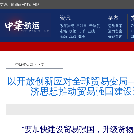
交通运输部政府辅助网站
资讯
备案
政策法规
吞吐量
干散货
运价备案
C
市场
班轮
订单
业绩
运力备案
C
金融
观点
数据
备案查询
S
中华航运网
> 正文
以开放创新应对全球贸易变局
济思想推动贸易强国建设
“要加快建设贸易强国，升级货物