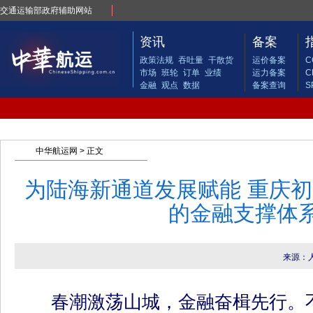
交通运输部政府辅助网站
资讯
备案
政策法规
吞吐量
干散货
运价备案
C
市场
班轮
订单
业绩
运力备案
C
金融
观点
数据
备案查询
S
中华航运网
> 正文
为陆海新通道发展赋能 重庆
的金融支撑体
来源：
春潮激荡山城，金融奋楫先行。不