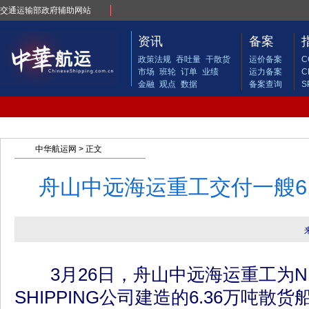
交通运输部政府辅助网站
资讯
备案
政策法规
吞吐量
干散货
运价备案
C
市场
班轮
订单
业绩
运力备案
C
金融
观点
数据
备案查询
S
中华航运网
> 正文
舟山中远海运重工交付一艘6.
3月26日，舟山中远海运重工为NEW 
SHIPPING公司建造的6.36万吨散货船