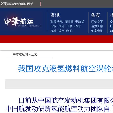
交通运输部政府辅助网站
资讯
备案
政策法规
吞吐量
干散货
运价备案
C
市场
班轮
订单
业绩
运力备案
C
金融
观点
数据
备案查询
S
中华航运网
> 正文
我国攻克液氢燃料航空涡轮
日前从中国航空发动机集团有限公
中国航发动研所氢能航空动力团队自主研