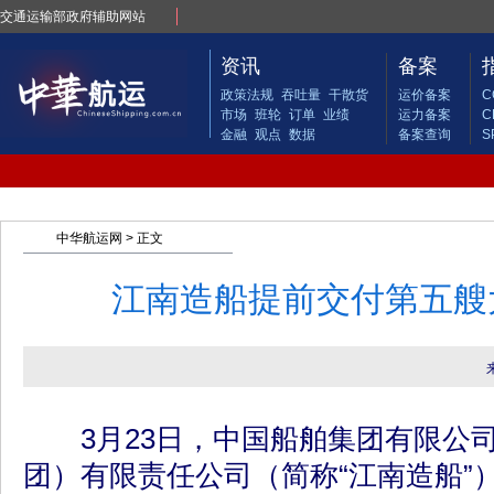
交通运输部政府辅助网站
资讯
备案
政策法规
吞吐量
干散货
运价备案
C
市场
班轮
订单
业绩
运力备案
C
金融
观点
数据
备案查询
S
中华航运网
> 正文
江南造船提前交付第五艘
3月23日，中国船舶集团有限公司
团）有限责任公司（简称“江南造船”