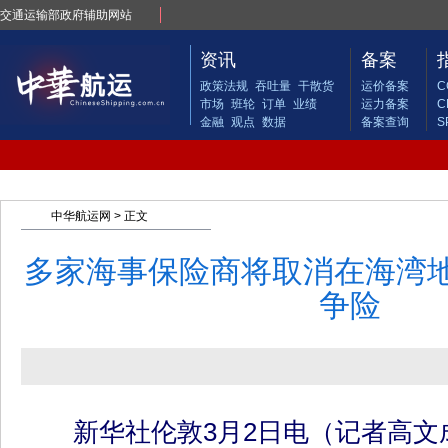
交通运输部政府辅助网站
资讯
备案
政策法规
吞吐量
干散货
运价备案
C
市场
班轮
订单
业绩
运力备案
C
金融
观点
数据
备案查询
S
中华航运网
> 正文
多家海事保险商将取消在海湾
争险
新华社伦敦3月2日电（记者高文