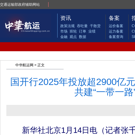
交通运输部政府辅助网站
资讯
备案
政策法规
吞吐量
干散货
运价备案
C
市场
班轮
订单
业绩
运力备案
C
金融
观点
数据
备案查询
S
中华航运网
> 正文
国开行2025年投放超2900
共建“一带一路
新华社北京1月14日电（记者张千