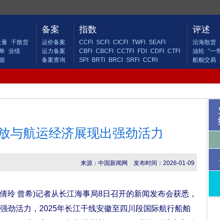
备案
指数
评述
吐量
干散货
运价备案
CCFI
SCFI
CICFI
TWFI
SEAFI
沿海散货
单
业绩
运力备案
CBFI
CBCFI
CCTFI
FDI
CDFI
CTFI
油轮
“一
据
备案查询
SPI
BRTI
BRCI
SRFI
CCRI
船舶交易
放与航运经济展现出强劲活力
来源：中国新闻网
发布时间：2026-01-09
倩玲 曾希)记者从长江海事局8日召开的新闻发布会获悉，
强劲活力，2025年长江干线安徽至四川段国际航行船舶