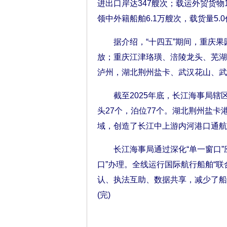
进出口岸达347艘次；载运外贸货物10
领中外籍船舶6.1万艘次，载货量5.
据介绍，“十四五”期间，重庆果
放；重庆江津珞璜、涪陵龙头、芜湖
泸州，湖北荆州盐卡、武汉花山、武
截至2025年底，长江海事局辖区
头27个，泊位77个。湖北荆州盐
域，创造了长江中上游内河港口通航
长江海事局通过深化“单一窗口”应
口”办理。全线运行国际航行船舶“
认、执法互助、数据共享，减少了船
(完)