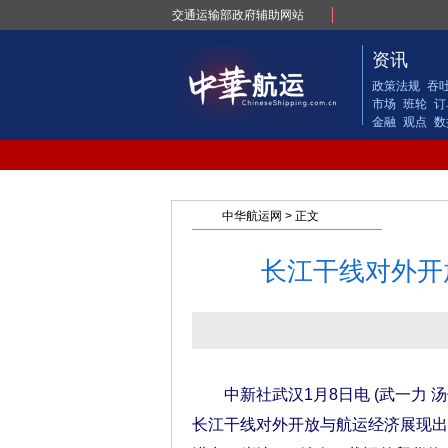
交通运输部政府辅助网站
资讯
政策法规
吞
市场
班轮
订
金融
观点
数
中华航运网
> 正文
长江干线对外开
中新社武汉1月8日电 (武一力 汤
长江干线对外开放与航运经济展现出