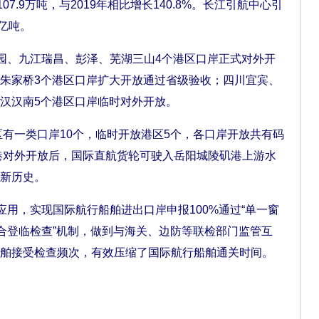
7.9万吨，与2019年相比增长140.8%。长江引航中心引
0亿吨。
园、九江瑞昌、彭泽、芜湖三山4个港区口岸正式对外开
朱家桥3个港区口岸扩大开放通过省级验收；四川宜宾、
汉汉南5个港区口岸临时对外开放。
有一类口岸10个，临时开放港区5个，各口岸开放共有码
卡港对外开放后，国际直航货轮可驶入岳阳城陵矶港上游水
新历史。
用，实现国际航行船舶进出口岸申报100%通过“单一窗
联合登临检查”机制，做到与海关、边防等联检部门监管互
舶接受检查频次，有效压缩了国际航行船舶通关时间。