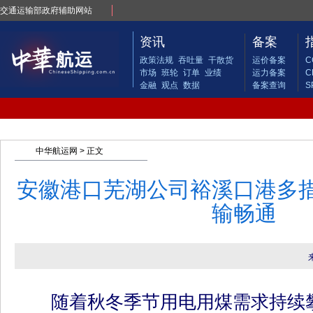
交通运输部政府辅助网站
资讯
备案
政策法规
吞吐量
干散货
运价备案
C
市场
班轮
订单
业绩
运力备案
C
金融
观点
数据
备案查询
S
中华航运网
> 正文
安徽港口芜湖公司裕溪口港多
输畅通
随着秋冬季节用电用煤需求持续攀