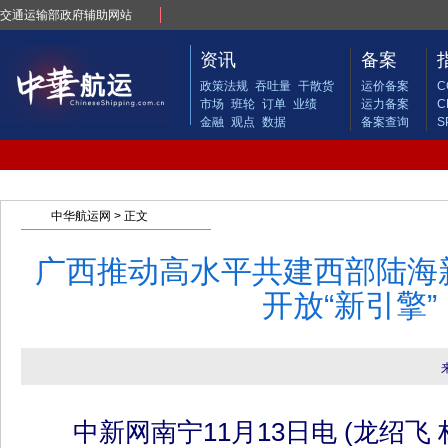
交通运输部政府辅助网站
资讯
备案
政策法规
吞吐量
干散货
运价备案
C
市场
班轮
订单
业绩
运力备案
C
金融
观点
数据
备案查询
S
中华航运网
> 正文
广西推动高水平共建西部陆海
开放“新引擎”
中新网南宁11月13日电 (龙绍飞 林