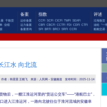
备案
指数
评述
吐量
干散货
运价备案
CCFI
SCFI
CICFI
TWFI
SEAFI
沿海散货
单
业绩
运力备案
CBFI
CBCFI
CCTFI
FDI
CDFI
CTFI
油轮
“一
据
备案查询
SPI
BRTI
BRCI
SRFI
CCRI
船舶交易
长江水 向北流
作者：韩震震 王晓飞
来源：人民网－安徽频道
发布时间：2025-11-14
物后，一艘江淮运河里的“货运公交车”——“港航巴士”，
口进入江淮运河，一路向北驶往位于淮河流域的安徽阜