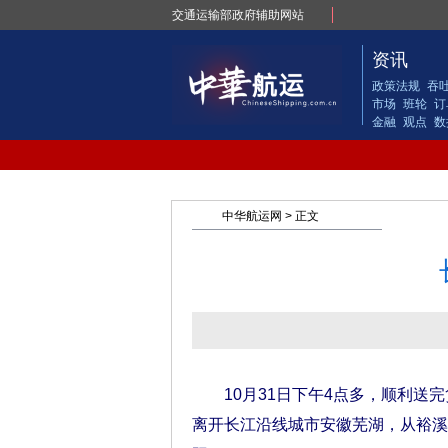
交通运输部政府辅助网站
资讯
政策法规
吞
市场
班轮
订
金融
观点
数
中华航运网
> 正文
10月31日下午4点多，顺利送完货
离开长江沿线城市安徽芜湖，从裕溪